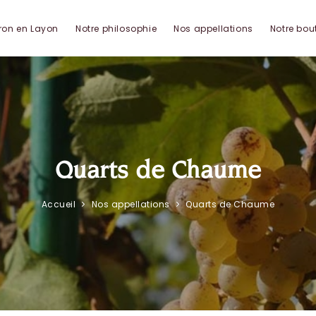
ron en Layon
Notre philosophie
Nos appellations
Notre bou
Quarts de Chaume
Accueil
Nos appellations
Quarts de Chaume