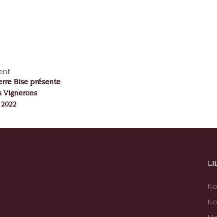
ent
erre Bise présente
s Vignerons
 2022
LI
No
No