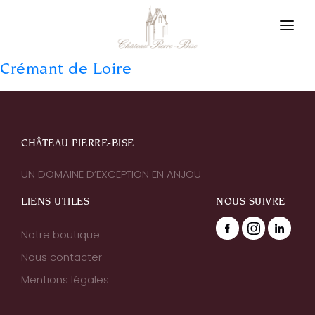
Panneau de gestion des cookies
Vigneron en Layon
Crémant de Loire
Notre philosophie
Nos appellations
CHÂTEAU PIERRE-BISE
Notre boutique
UN DOMAINE D’EXCEPTION EN ANJOU
Nos actualités
LIENS UTILES
NOUS SUIVRE
Nous contacter
Notre boutique
Nous contacter
Mentions légales