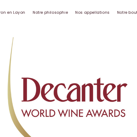
ron en Layon
Notre philosophie
Nos appellations
Notre bou