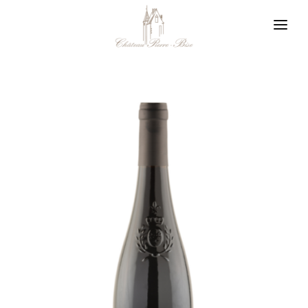
Panneau de gestion des cookies
Vigneron en Layon
Notre philosophie
Nos appellations
Notre boutique
Nos actualités
Nous contacter