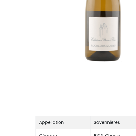
Appellation
Savennières
Cépage
100% Chenin