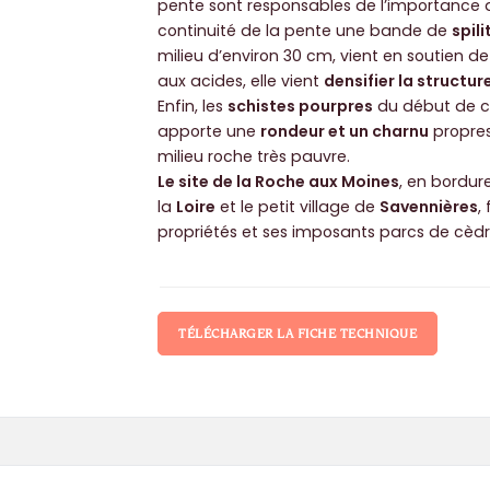
pente sont responsables de l’importance 
continuité de la pente une bande de
spili
milieu d’environ 30 cm, vient en soutien d
aux acides, elle vient
densifier la structur
Enfin, les
schistes pourpres
du début de co
apporte une
rondeur et un charnu
propres
milieu roche très pauvre.​
Le site de la Roche aux Moines
, en bordur
la
Loire
et le petit village de
Savennières
,
propriétés et ses imposants parcs de cèdr
TÉLÉCHARGER LA FICHE TECHNIQUE