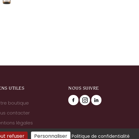
ENS UTILES
NOUS SUIVRE
tre boutique
us contacter
ntions légales
ut refuser
Personnaliser
Politique de confidentialité