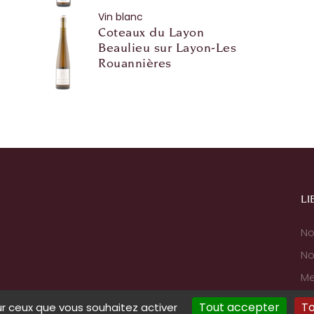
Vin blanc
Coteaux du Layon
Beaulieu sur Layon-Les
Rouannières
LI
No
No
Me
Tout accepter
To
sur ceux que vous souhaitez activer