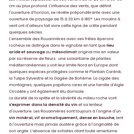
cm au plus profond. L'influence des vents, que définit
l'ouverture d'horizon, se révèle prépondérante avec une
ouverture de paysage de 15 à 20 km à 180°. Les moulins à
vent ont d'ailleurs fait vivre cette ligne de crête pendant
quelques siècles. ​
L'ensemble des Rouannières avec ses frêles éperons
rocheux se distingue dans le vignoble en tant que
lieu
aride et sauvage
au
mésoclimat
original mis en valeur
par sa réserve de fleurs : une soixantaine de plantes
méditerranéennes y voit leur limite Nord en Europe dont
quelques espèces protégées comme le Plantain Caréné,
la Tulipe Sylvestre et la Gagée de Bohème. La cigale des
montagnes, quelques papillons rares et une famille d’Aigle
Circaète y ont également élu domicile. ​
La dureté de la spilite et la sévérité du milieu roche vont
s'exprimer dans la densité du vin
et sa lenteur
d'ouverture. Les Rouannières sont toujours à l'origine d'un
vin minéral, vif aromatiquement, dense en bouche
, lent
à l'ouverture mais jamais austère grâce à l'originalité de
son argile. L’absence de schistes otant toute amertume.