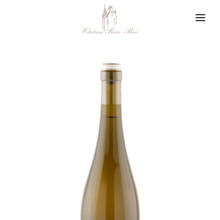
Panneau de gestion des cookies
Vigneron en Layon
Notre philosophie
Nos appellations
Notre boutique
Nos actualités
Nous contacter