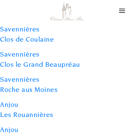
Cookies management panel
Winegrower in Layon
Savennières
Clos de Coulaine
Our philosophy
Our appellations
Savennières
Clos le Grand Beaupréau
News
Savennières
Contact us
Roche aux Moines
Anjou
Les Rouannières
Anjou